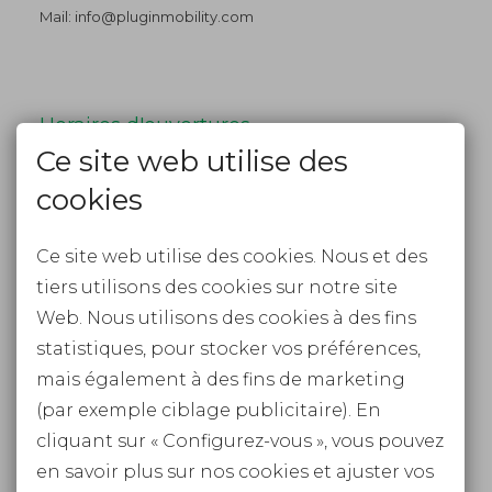
Mail:
info@pluginmobility.com
Horaires d'ouvertures
Ce site web utilise des
Plug-in Mobility est joignable par téléphone tous les jours
cookies
de 9h à 19h. Appelez-nous pour un rendez-vous!
Ce site web utilise des cookies. Nous et des
tiers utilisons des cookies sur notre site
Web. Nous utilisons des cookies à des fins
Rester informé
statistiques, pour stocker vos préférences,
FACEBOOK
mais également à des fins de marketing
(par exemple ciblage publicitaire). En
INSTAGRAM
cliquant sur « Configurez-vous », vous pouvez
BULLETIN
en savoir plus sur nos cookies et ajuster vos