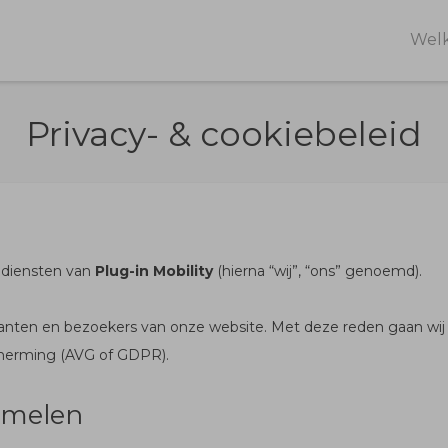
Wel
Privacy- & cookiebeleid
n diensten van
Plug-in Mobility
(hierna “wij”, “ons” genoemd).
lanten en bezoekers van onze website. Met deze reden gaan wi
herming (AVG of GDPR).
amelen