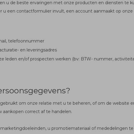
en u de beste ervaringen met onze producten en diensten te k
eer u een contactformulier invult, een account aanmaakt op onz
ail, telefoonnummer
turatie- en leveringsadres
onze leden en/of prospecten werken (bv: BTW- nummer, activiteite
persoonsgegevens?
n gebruikt om onze relatie met u te beheren, of om de website e
aankopen correct af te handelen.
marketingdoeleinden, u promotiemateriaal of mededelingen te 