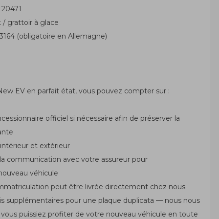
O 20471
/ grattoir à glace
3164 (obligatoire en Allemagne)
y New EV en parfait état, vous pouvez compter sur :
cessionnaire officiel si nécessaire afin de préserver la
ante
ntérieur et extérieur
la communication avec votre assureur pour
 nouveau véhicule
immatriculation peut être livrée directement chez nous
ais supplémentaires pour une plaque duplicata — nous nous
vous puissiez profiter de votre nouveau véhicule en toute